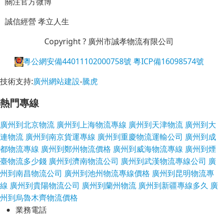
關注官方微博
誠信經營
孝立人生
Copyright ? 廣州市誠孝物流有限公司
粵公網安備44011102000758號
粵ICP備16098574號
技術支持:
廣州網站建設
-
騰虎
熱門專線
廣州到北京物流
廣州到上海物流專線
廣州到天津物流
廣州到大
連物流
廣州到南京貨運專線
廣州到重慶物流運輸公司
廣州到成
都物流專線
廣州到鄭州物流價格
廣州到威海物流專線
廣州到煙
臺物流多少錢
廣州到濟南物流公司
廣州到武漢物流專線公司
廣
州到南昌物流公司
廣州到池州物流專線價格
廣州到昆明物流專
線
廣州到貴陽物流公司
廣州到蘭州物流
廣州到新疆專線多久
廣
州到烏魯木齊物流價格
業務電話