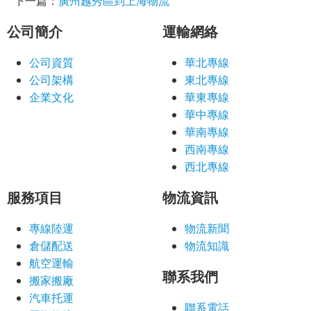
下一篇：
廣州越秀區到上海物流
公司簡介
運輸網絡
公司資質
華北專線
公司架構
東北專線
企業文化
華東專線
華中專線
華南專線
西南專線
西北專線
服務項目
物流資訊
專線陸運
物流新聞
倉儲配送
物流知識
航空運輸
聯系我們
搬家搬廠
汽車托運
聯系電話