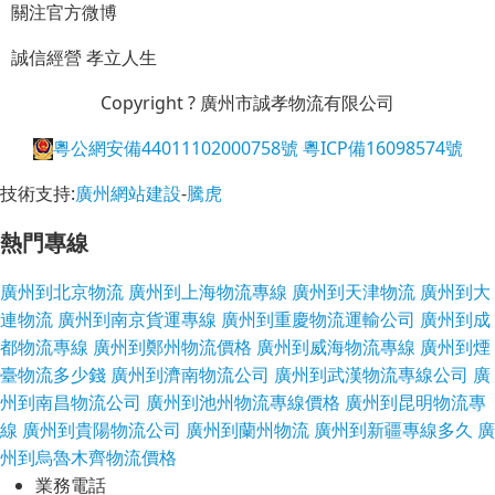
關注官方微博
誠信經營
孝立人生
Copyright ? 廣州市誠孝物流有限公司
粵公網安備44011102000758號
粵ICP備16098574號
技術支持:
廣州網站建設
-
騰虎
熱門專線
廣州到北京物流
廣州到上海物流專線
廣州到天津物流
廣州到大
連物流
廣州到南京貨運專線
廣州到重慶物流運輸公司
廣州到成
都物流專線
廣州到鄭州物流價格
廣州到威海物流專線
廣州到煙
臺物流多少錢
廣州到濟南物流公司
廣州到武漢物流專線公司
廣
州到南昌物流公司
廣州到池州物流專線價格
廣州到昆明物流專
線
廣州到貴陽物流公司
廣州到蘭州物流
廣州到新疆專線多久
廣
州到烏魯木齊物流價格
業務電話