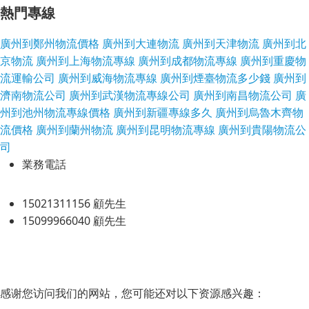
熱門專線
廣州到鄭州物流價格
廣州到大連物流
廣州到天津物流
廣州到北
京物流
廣州到上海物流專線
廣州到成都物流專線
廣州到重慶物
流運輸公司
廣州到威海物流專線
廣州到煙臺物流多少錢
廣州到
濟南物流公司
廣州到武漢物流專線公司
廣州到南昌物流公司
廣
州到池州物流專線價格
廣州到新疆專線多久
廣州到烏魯木齊物
流價格
廣州到蘭州物流
廣州到昆明物流專線
廣州到貴陽物流公
司
業務電話
15021311156 顧先生
15099966040 顧先生
感谢您访问我们的网站，您可能还对以下资源感兴趣：