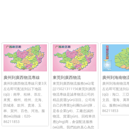
廣州到廣西物流專線
東莞到廣西物流
廣州到海南物
廣州到廣西物流專線只要3天
東莞到廣西物流服務(wù)電
廣州到海南物流
左右即可配送到以下地區
話15021311156東莞到廣西
左右即可配送到
(qū)：南寧、桂林、崇左、
物流專線是誠孝物流公司的
(qū)：海口、三
來賓、柳州、梧州、北海、
精品貨運(yùn)項目。公司有
文昌、瓊海、萬
防城港、欽州、貴港、玉
自己的專業(yè)團(tuán)隊，
山。服務(wù)熱線
林、賀州、百色、河池。服
是各企業(yè)、工廠忠誠的
86211853
務(wù)熱線：020-
物流、貨運(yùn)、回程車供
86211853
應(yīng)商，倉儲配送服務
(wù)商。我們始終真心為您