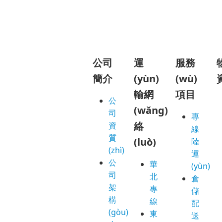
公司
運
服務
簡介
(yùn)
(wù)
輸網
項目
公
(wǎng)
司
專
絡
資
線
質
(luò)
陸
(zhì)
運
公
華
(yùn)
司
北
倉
架
專
儲
構
線
配
(gòu)
東
送