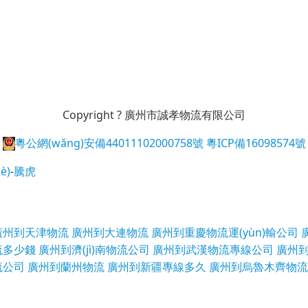
Copyright ? 廣州市誠孝物流有限公司
粵公網(wǎng)安備44011102000758號
粵ICP備16098574號
è)
-
騰虎
廣州到天津物流
廣州到大連物流
廣州到重慶物流運(yùn)輸公司
流多少錢
廣州到濟(jì)南物流公司
廣州到武漢物流專線公司
廣州
流公司
廣州到蘭州物流
廣州到新疆專線多久
廣州到烏魯木齊物流