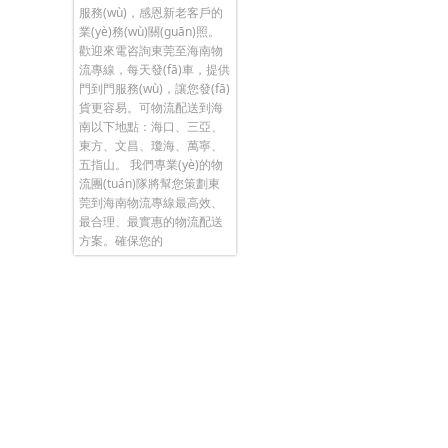
服務(wù)，感恩新老客戶的
業(yè)務(wù)關(guān)照。
歡迎來電咨詢東莞至海南物
流專線，每天發(fā)車，提供
門到門服務(wù)，讓您發(fā)
貨更容易。可物流配送到海
南以下地點：海口、三亞、
東方、文昌、瓊海、萬寧、
五指山。 我們專業(yè)的物
流團(tuán)隊將幫您策劃東
莞到海南物流專線最高效、
最合理、最實惠的物流配送
方案。確保您的