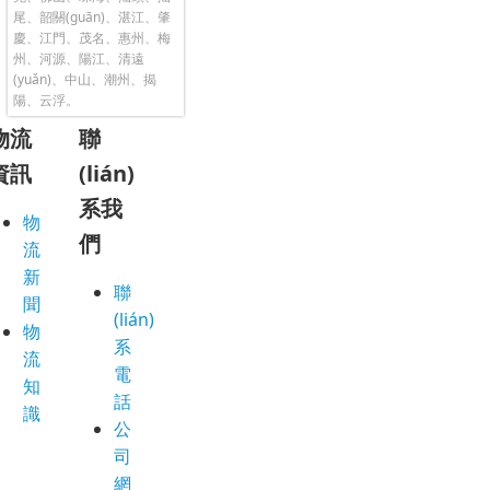
尾、韶關(guān)、湛江、肇
慶、江門、茂名、惠州、梅
州、河源、陽江、清遠
(yuǎn)、中山、潮州、揭
陽、云浮。
物流
聯
資訊
(lián)
系我
物
們
流
新
聯
聞
(lián)
物
系
流
電
知
話
識
公
司
網