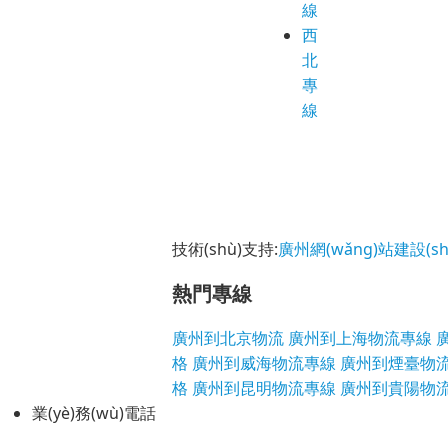
線
西
北
專
線
技術(shù)支持:
廣州網(wǎng)站建設(sh
熱門專線
廣州到北京物流
廣州到上海物流專線
格
廣州到威海物流專線
廣州到煙臺物
格
廣州到昆明物流專線
廣州到貴陽物
業(yè)務(wù)電話