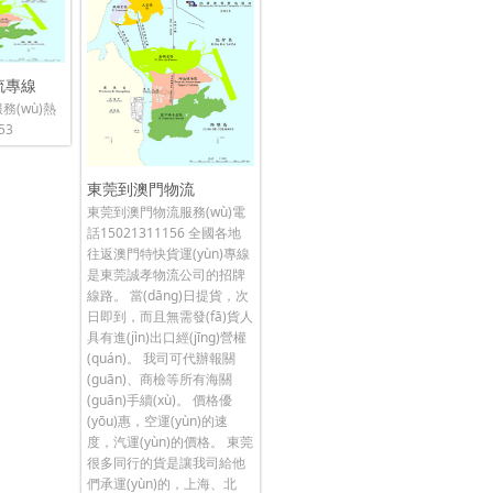
流專線
(wù)熱
53
東莞到澳門物流
東莞到澳門物流服務(wù)電
話15021311156 全國各地
往返澳門特快貨運(yùn)專線
是東莞誠孝物流公司的招牌
線路。 當(dāng)日提貨，次
日即到，而且無需發(fā)貨人
具有進(jìn)出口經(jīng)營權
(quán)。 我司可代辦報關
(guān)、商檢等所有海關
(guān)手續(xù)。 價格優
(yōu)惠，空運(yùn)的速
度，汽運(yùn)的價格。 東莞
很多同行的貨是讓我司給他
們承運(yùn)的，上海、北