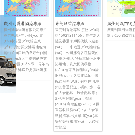
廣州到香港物流專線
東莞到香港專線
廣州到澳門物
廣州誠孝物流有限公司專注
東莞到香港專線 服務(wù)電
廣州到澳門物流服務
香港專線7年，優(yōu)質
話15021311156，長年為大
線：020-862118
(zhì)中港運(yùn)輸企業
陸及香港客戶提供以下服務
(yè)，憑借與深港兩地各海
(wù)： 1.中港運(yùn)輸服務
關(guān)口岸的良好合作關
(wù)：公司擁有各種型號的
(guān)系及公司擁有的專業
噸車.柜車.及特種車輛往返中
(yè)操作團(tuán)隊，長年為
港兩地，為您提供零擔
大陸及香港客戶提供物流服
(dān).包車及特種運(yùn)輸
務(wù)。
服務(wù)； 2.香港區(qū)域
配送服務(wù)：包括住宅.商
鋪的普通配送，碼頭.機(jī)場
的入倉配送，展會配送等；
3.代理報關(guān).清關
(guān).商檢服務(wù)； 4.回
單簽收服務(wù)：如入倉單.
載貨清單.出貨單.運(yùn)單
等的簽收服務(wù)； 5.代收
貨款服