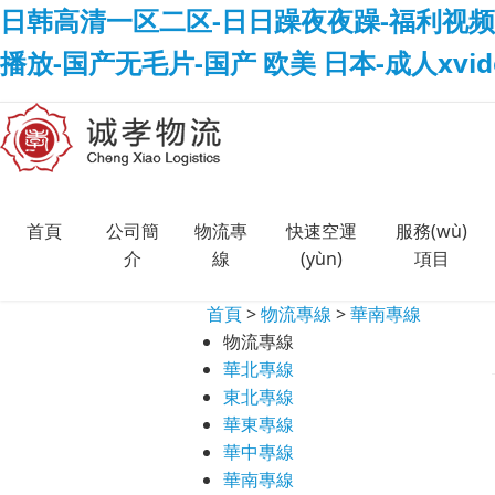
日韩高清一区二区-日日躁夜夜躁-福利视频
播放-国产无毛片-国产 欧美 日本-成人xvi
首頁
公司簡
物流專
快速空運
服務(wù)
介
線
(yùn)
項目
首頁
>
物流專線
>
華南專線
物流專線
華北專線
東北專線
華東專線
華中專線
華南專線