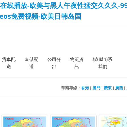
在线播放-欧美与黑人午夜性猛交久久久-99
deos免费视频-欧美日韩岛国
貨車配
倉儲配
公司分
物流資
聯(lián)系
送
送
部
訊
我們
華南專線：
香港
|
澳門
|
廣東
|
廣西
|