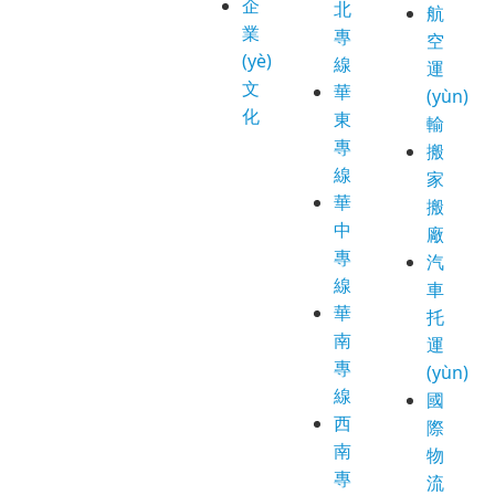
企
北
航
業
專
空
(yè)
線
運
文
華
(yùn)
化
東
輸
專
搬
線
家
華
搬
中
廠
專
汽
線
車
華
托
南
運
專
(yùn)
線
國
西
際
南
物
專
流