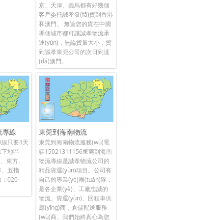
京、天津、義烏都有好幾個
客戶委托誠孝發(fā)貨到香港
和澳門。 無論您的貨在中國
哪個城市都可讓誠孝物流承
運(yùn)，無論貨量大小，貨
到誠孝東莞公司的次日到達
(dá)澳門。
流專線
東莞到海南物流
專線只要3天
東莞到海南物流服務(wù)電
以下地區
話15021311156東莞到海南
亞、東方、
物流專線是誠孝物流公司的
寧、五指
精品貨運(yùn)項目。公司有
：020-
自己的專業(yè)團(tuán)隊，
是各企業(yè)、工廠忠誠的
物流、貨運(yùn)、回程車供
應(yīng)商，倉儲配送服務
(wù)商。我們始終真心為您