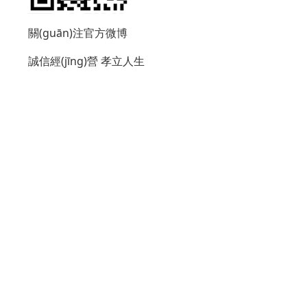
關(guān)注官方微博
誠信經(jīng)營
孝立人生