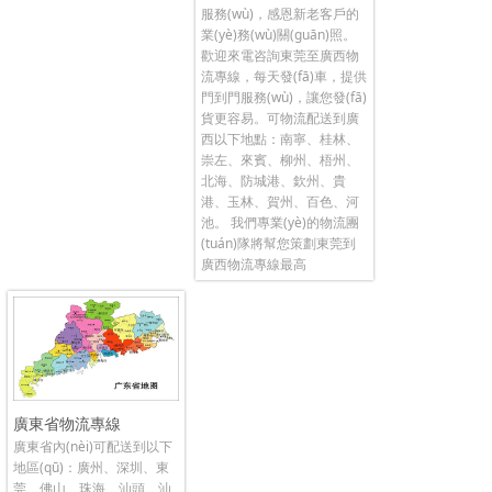
服務(wù)，感恩新老客戶的
業(yè)務(wù)關(guān)照。
歡迎來電咨詢東莞至廣西物
流專線，每天發(fā)車，提供
門到門服務(wù)，讓您發(fā)
貨更容易。可物流配送到廣
西以下地點：南寧、桂林、
崇左、來賓、柳州、梧州、
北海、防城港、欽州、貴
港、玉林、賀州、百色、河
池。 我們專業(yè)的物流團
(tuán)隊將幫您策劃東莞到
廣西物流專線最高
廣東省物流專線
廣東省內(nèi)可配送到以下
地區(qū)：廣州、深圳、東
莞、佛山、珠海、汕頭、汕