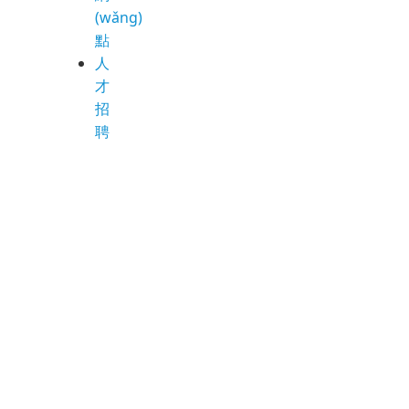
(wǎng)
點
人
才
招
聘