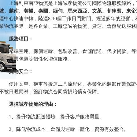
上海
到東南亞
物流是
上海誠孝
物流公司
國際物流
服務線路
，
坡、越南、老撾、泰國、緬甸、馬來西亞、文萊、菲律賓、東帝
運中心快速中轉，陸運
8-10個工作日門對門。
經過多年的經營，
業
物流
團隊，是各企業、工廠忠誠的物流、貨運、
倉儲配送服務
服務項目：
精準空運、
保價運輸、包裝改善、倉儲配送
、
代收貨款
、
等
險
、
專業包裝
等個性化增值服務。
貨物安全：
使用叉車、拖車等搬運工具流程化、專業化的裝卸作業保證
不被日曬雨淋；簽訂物流合同貨損賠償有保障。
選擇誠孝物流的理由：
1、提升物流配送體驗，提升客戶服務質量。
2、降低物流成本，倉儲與運輸一體化，資源有效整合。