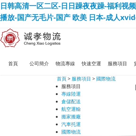
日韩高清一区二区-日日躁夜夜躁-福利视频
播放-国产无毛片-国产 欧美 日本-成人xvi
首頁
公司簡介
物流專線
快速空運
服務項目
首頁
>
服務項目
>
國際物流
服務項目
專線陸運
倉儲配送
航空運輸
搬家搬廠
汽車托運
國際物流