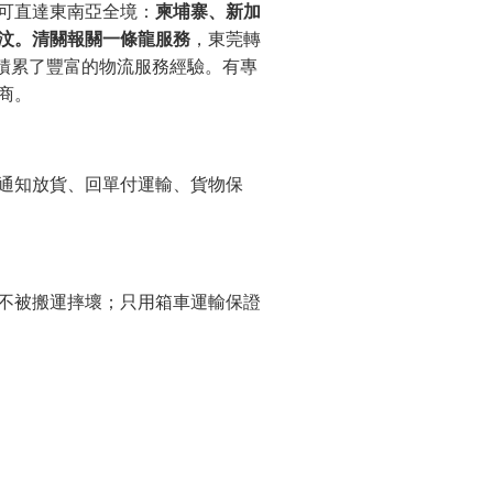
可直達東南亞全境：
柬埔寨、新加
汶。
清關報關一條龍服務
，東莞轉
積累了豐富的物流服務經驗。
有專
商
。
通知放貨
、
回單付運輸
、
貨物保
不被搬運摔壞；只用箱車運輸保證