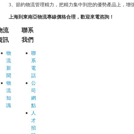
3、節約物流管理精力，把精力集中到您的優勢產品上，增
上海
到
東南亞
物流專線
價格合理，歡迎來電咨詢！
物流
聯系
資訊
我們
物
聯
流
系
新
電
聞
話
物
公
流
司
知
網
識
點
人
才
招