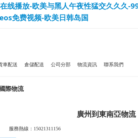
在线播放-欧美与黑人午夜性猛交久久久-99
deos免费视频-欧美日韩岛国
貨車配送
倉儲配送
公司分部
物流資訊
聯系我們
國際物流
廣州到
東南亞
物流
服務熱線：15021311156