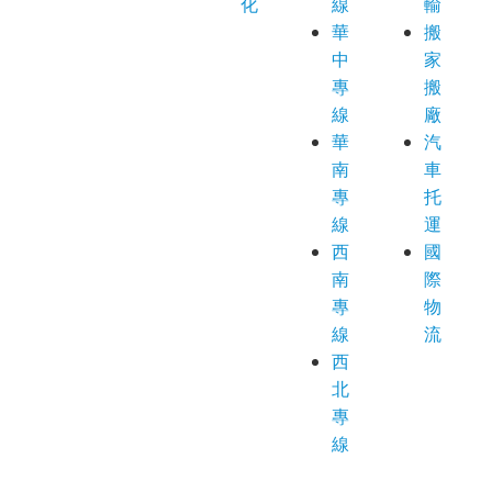
化
線
輸
華
搬
中
家
專
搬
線
廠
華
汽
南
車
專
托
線
運
西
國
南
際
專
物
線
流
西
北
專
線