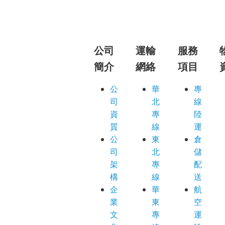
公司
運輸
服務
簡介
網絡
項目
公
華
專
司
北
線
資
專
陸
質
線
運
公
東
倉
司
北
儲
架
專
配
構
線
送
企
華
航
業
東
空
文
專
運