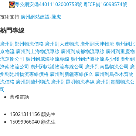
粵公網安備44011102000758號
粵ICP備16098574號
技術支持:
廣州網站建設
-
騰虎
熱門專線
廣州到鄭州物流價格
廣州到大連物流
廣州到天津物流
廣州到北
京物流
廣州到上海物流專線
廣州到成都物流專線
廣州到重慶物
流運輸公司
廣州到威海物流專線
廣州到煙臺物流多少錢
廣州到
濟南物流公司
廣州到武漢物流專線公司
廣州到南昌物流公司
廣
州到池州物流專線價格
廣州到新疆專線多久
廣州到烏魯木齊物
流價格
廣州到蘭州物流
廣州到昆明物流專線
廣州到貴陽物流公
司
業務電話
15021311156 顧先生
15099966040 顧先生