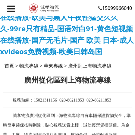
日韩高清一区二区-日日躁夜夜躁-福利视频
15099966040
在线播放-欧美与黑人午夜性猛交久久
久-99re只有精品-国语对白91-黄色短视频
在线播放-国产无毛片-国产 欧美 日本-成人
xvideos免费视频-欧美日韩岛国
首頁
>
物流專線
>
華東專線
>
廣州到上海物流專線
廣州從化區到上海物流專線
服務熱線：15021311156 020-86211853
020-86211853
誠孝物流廣州從化區到上海物流專線自有車輛保證貨物安全，準
時發車確保按時到達，貼心服務送貨上樓，誠信經營貨損賠償。為企
業、工廠、物流同行提供往返專線、貨物倉儲、分流配送服務。