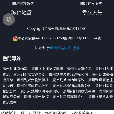
關注官方微信
關注官方微博
誠信經營
孝立人生
Copyright ? 廣州市誠孝物流有限公司
粵公網安備44011102000758號
粵ICP備16098574號
技術支持:
廣州網站建設
-
騰虎
熱門專線
廣州到北京物流
廣州到上海物流專線
廣州到天津物流
廣州到大連
物流
廣州到南京貨運專線
廣州到重慶物流運輸公司
廣州到成都物
流專線
廣州到鄭州物流價格
廣州到威海物流專線
廣州到煙臺物流
多少錢
廣州到濟南物流公司
廣州到武漢物流專線公司
廣州到南昌
物流公司
廣州到池州物流專線價格
廣州到昆明物流專線
廣州到貴
陽物流公司
廣州到蘭州物流
廣州到新疆專線多久
廣州到烏魯木齊
物流價格
感谢您访问我们的网站，您可能还对以下资源感兴趣：