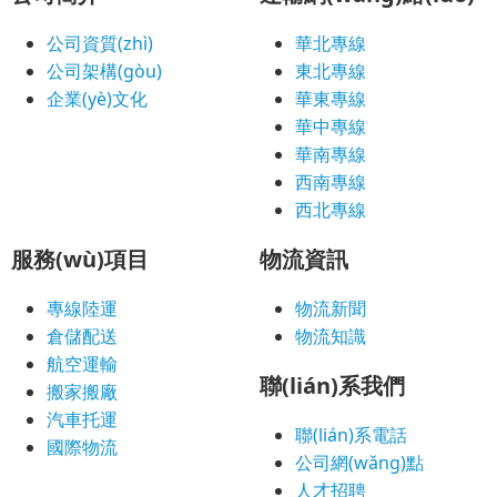
公司資質(zhì)
華北專線
公司架構(gòu)
東北專線
企業(yè)文化
華東專線
華中專線
華南專線
西南專線
西北專線
服務(wù)項目
物流資訊
專線陸運
物流新聞
倉儲配送
物流知識
航空運輸
聯(lián)系我們
搬家搬廠
汽車托運
聯(lián)系電話
國際物流
公司網(wǎng)點
人才招聘