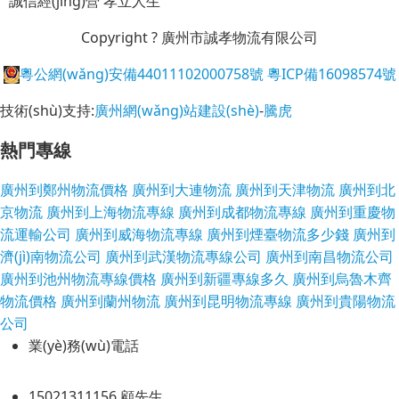
誠信經(jīng)營
孝立人生
Copyright ? 廣州市誠孝物流有限公司
粵公網(wǎng)安備44011102000758號
粵ICP備16098574號
技術(shù)支持:
廣州網(wǎng)站建設(shè)
-
騰虎
熱門專線
廣州到鄭州物流價格
廣州到大連物流
廣州到天津物流
廣州到北
京物流
廣州到上海物流專線
廣州到成都物流專線
廣州到重慶物
流運輸公司
廣州到威海物流專線
廣州到煙臺物流多少錢
廣州到
濟(jì)南物流公司
廣州到武漢物流專線公司
廣州到南昌物流公司
廣州到池州物流專線價格
廣州到新疆專線多久
廣州到烏魯木齊
物流價格
廣州到蘭州物流
廣州到昆明物流專線
廣州到貴陽物流
公司
業(yè)務(wù)電話
15021311156 顧先生