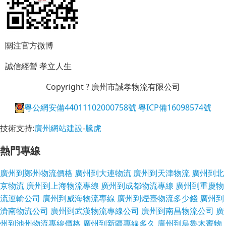
關注官方微博
誠信經營
孝立人生
Copyright ? 廣州市誠孝物流有限公司
粵公網安備44011102000758號
粵ICP備16098574號
技術支持:
廣州網站建設
-
騰虎
熱門專線
廣州到鄭州物流價格
廣州到大連物流
廣州到天津物流
廣州到北
京物流
廣州到上海物流專線
廣州到成都物流專線
廣州到重慶物
流運輸公司
廣州到威海物流專線
廣州到煙臺物流多少錢
廣州到
濟南物流公司
廣州到武漢物流專線公司
廣州到南昌物流公司
廣
州到池州物流專線價格
廣州到新疆專線多久
廣州到烏魯木齊物