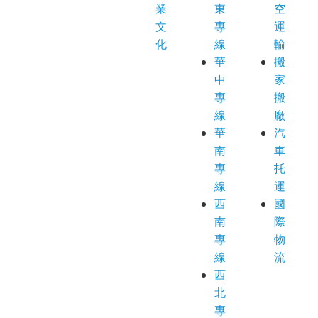
業
東
空
文
專
運
化
線
輸
華
搬
中
家
專
搬
線
廠
華
汽
南
車
專
托
線
運
西
國
南
際
專
物
線
流
西
北
專