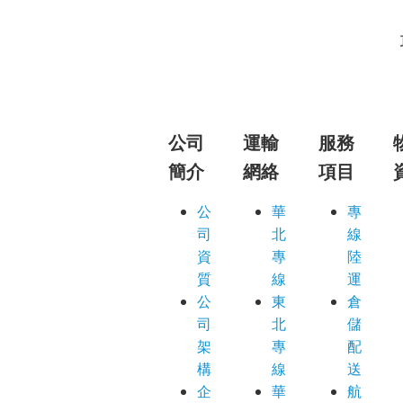
公司
運輸
服務
簡介
網絡
項目
公
華
專
司
北
線
資
專
陸
質
線
運
公
東
倉
司
北
儲
架
專
配
構
線
送
企
華
航