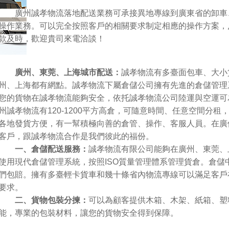
廣州誠孝物流落地配送業務可承接異地專線到廣東省的卸車
操作業務。可以完全按照客戶的相關要求制定相應的操作方案，
款及時，歡迎貴司來電洽談！
廣州、
東莞、
上海城市配送：
誠孝物流有多臺面包車、大小
州、上海都有網點。誠孝物流下屬倉儲公司擁有先進的倉儲管理
您的貨物在誠孝物流能夠安全，依托誠孝物流公司陸運與空運可
州誠孝物流有120-1200平方高倉，可隨意時間、任意空間分
各地發貨方便，有一幫積極向善的倉管、操作、客服人員。在廣
客戶，跟誠孝物流合作是我們彼此的福份。
一、倉儲配送服務：
誠孝物流有限公司能夠在廣州、東莞、
使用現代倉儲管理系統，按照ISO質量管理體系管理貨倉。倉儲
們包賠。擁有多臺輕卡貨車和幾十條省內物流專線可以滿足客戶
要求。
二、貨物包裝分揀：
可以為顧客提供木箱、木架、紙箱、塑
能，專業的包裝材料，讓您的貨物安全得到保障。