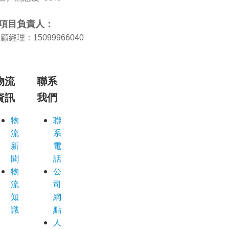
項目負責人：
顧經理：15099966040
物流
聯系
資訊
我們
物
聯
流
系
新
電
聞
話
物
公
流
司
知
網
識
點
人