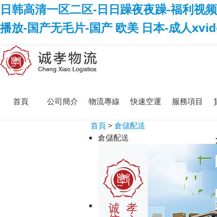
日韩高清一区二区-日日躁夜夜躁-福利视频
播放-国产无毛片-国产 欧美 日本-成人xvi
首頁
公司簡介
物流專線
快速空運
服務項目
首頁
>
倉儲配送
倉儲配送