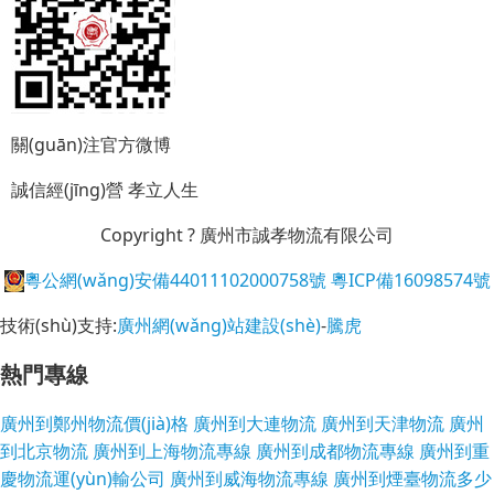
關(guān)注官方微博
誠信經(jīng)營
孝立人生
Copyright ? 廣州市誠孝物流有限公司
粵公網(wǎng)安備44011102000758號
粵ICP備16098574號
技術(shù)支持:
廣州網(wǎng)站建設(shè)
-
騰虎
熱門專線
廣州到鄭州物流價(jià)格
廣州到大連物流
廣州到天津物流
廣州
到北京物流
廣州到上海物流專線
廣州到成都物流專線
廣州到重
慶物流運(yùn)輸公司
廣州到威海物流專線
廣州到煙臺物流多少