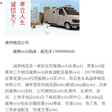
廣州物流公司
服務(wù)熱線：顧先生15099966040
誠孝物流是一家綜合型服務(wù)企業(yè)，專業(yè)從
事第三方物流服務(wù)與倉儲配送服務(wù)；
2007
年開始
從事貨運(yùn)代理服務(wù)至
2016
，而后更名為誠孝物流
有限公司。擁有豐富的物流調(diào)配經(jīng)驗(yàn)，完善
的服務(wù)流程。公司總部設(shè)在廣州，在廣州、深
圳、上海等地設(shè)立了樞紐運(yùn)營中心，產(chǎn)品
服務(wù)包括全國陸運(yùn)專線、空運(yùn)、長三角、珠
三角倉儲配送、快速空運(yùn)。