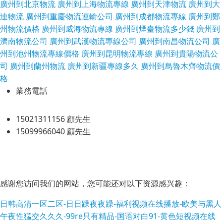
廣州到北京物流
廣州到上海物流專線
廣州到天津物流
廣州到大
連物流
廣州到重慶物流運輸公司
廣州到成都物流專線
廣州到鄭
州物流價格
廣州到威海物流專線
廣州到煙臺物流多少錢
廣州到
濟南物流公司
廣州到武漢物流專線公司
廣州到南昌物流公司
廣
州到池州物流專線價格
廣州到昆明物流專線
廣州到貴陽物流公
司
廣州到蘭州物流
廣州到新疆專線多久
廣州到烏魯木齊物流價
格
業務電話
15021311156 顧先生
15099966040 顧先生
感谢您访问我们的网站，您可能还对以下资源感兴趣：
日韩高清一区二区-日日躁夜夜躁-福利视频在线播放-欧美与黑人
午夜性猛交久久久-99re只有精品-国语对白91-黄色短视频在线