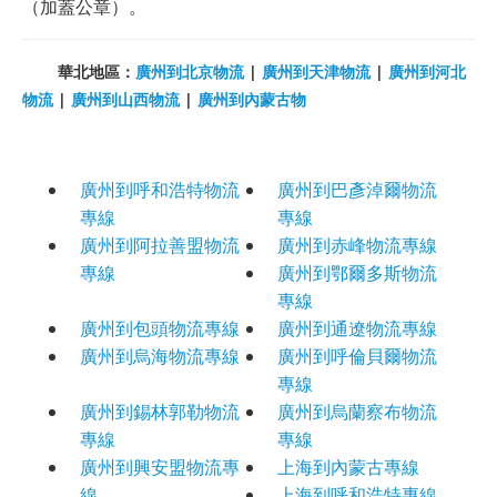
（加蓋公章）。
華北地區：
廣州到北京物流
|
廣州到天津物流
|
廣州到河北
物流
|
廣州到山西物流
|
廣州到內蒙古物
廣州到呼和浩特物流
廣州到巴彥淖爾物流
專線
專線
廣州到阿拉善盟物流
廣州到赤峰物流專線
專線
廣州到鄂爾多斯物流
專線
廣州到包頭物流專線
廣州到通遼物流專線
廣州到烏海物流專線
廣州到呼倫貝爾物流
專線
廣州到錫林郭勒物流
廣州到烏蘭察布物流
專線
專線
廣州到興安盟物流專
上海到內蒙古專線
線
上海到呼和浩特專線