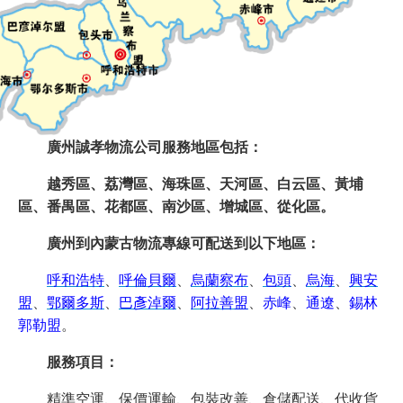
廣州誠孝物流公司服務地區包括：
越秀區、荔灣區、海珠區、天河區、白云區、黃埔
區、番禺區、花都區、南沙區、增城區、從化區。
廣州到內蒙古物流專線可配送到以下地區：
呼和浩特
、
呼倫貝爾
、
烏蘭察布
、
包頭
、
烏海
、
興安
盟
、
鄂爾多斯
、
巴彥淖爾
、
阿拉善盟
、
赤峰
、
通遼
、
錫林
郭勒盟
。
服務項目：
精準空運、保價運輸、包裝改善、倉儲配送、代收貨