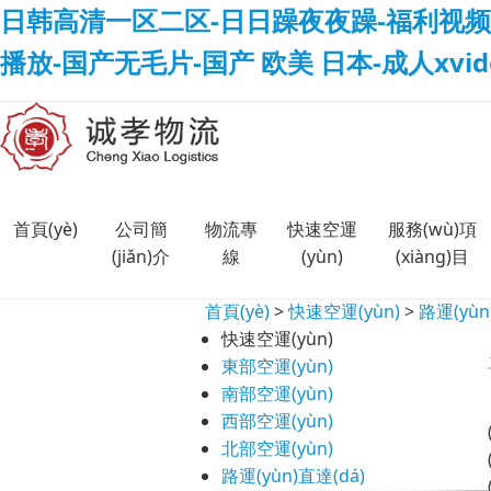
日韩高清一区二区-日日躁夜夜躁-福利视频
播放-国产无毛片-国产 欧美 日本-成人xvi
首頁(yè)
公司簡
物流專
快速空運
服務(wù)項
(jiǎn)介
線
(yùn)
(xiàng)目
首頁(yè)
>
快速空運(yùn)
>
路運(yùn
快速空運(yùn)
東部空運(yùn)
南部空運(yùn)
西部空運(yùn)
北部空運(yùn)
路運(yùn)直達(dá)