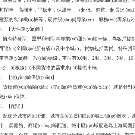
車源豐富，自有車輛，合同車輛，多臺(tái)供調(diào)派車型。
封閉車，高欄車，平板車，保溫車，（超低、超寬、超長(zhǎng)車）
種類的裝卸機(jī)械等，硬件設(shè)備專業(yè)，服務(wù)專業(y
4、【大件運(yùn)輸】
擁有特種型、重型和輕型等專業(yè)運(yùn)輸車輛，為客戶提供中短
可達(dá)全國(guó)所有省市及中小城市。貨物包括普貨、特殊貨等。
車等運(yùn)輸，設(shè)專線，車型有0.6噸、2噸、3噸、5噸、10
ng)，可根據(jù)不同貨物的需求來(lái)提供車輛。
5、【運(yùn)輸保險(xiǎn)】
貨物運(yùn)輸險(xiǎn)（簡(jiǎn)稱貨運(yùn)險(xiǎn)）
險(xiǎn)保障。
6、【配送】
配送分城市內(nèi)部、城市區(qū)域和區(qū)域三個(gè)層次，城
市、展覽館、商場(chǎng)等配送。城市區(qū)域配送為上海