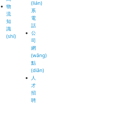
(lián)
物
系
流
電
知
話
識
公
(shí)
司
網
(wǎng)
點
(diǎn)
人
才
招
聘