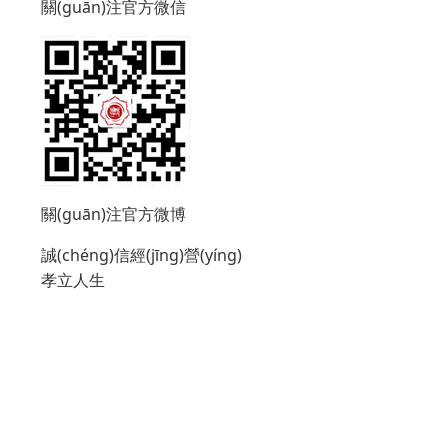
關(guān)注官方微信
關(guān)注官方微博
誠(chéng)信經(jīng)營(yíng)
孝立人生