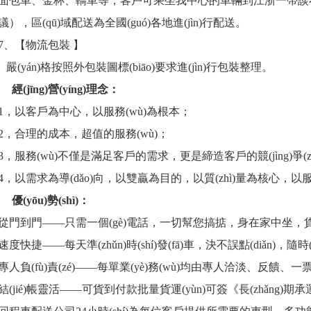
面包車、金杯、轎車等，客戶可乘坐我中心的車輛到江浙一帶談不同的業(
議），區(qū)域配送為全國(guó)各地進(jìn)行配送。
7、【物流包裝 】
嚴(yán)格按照外包裝圖標(biāo)要求進(jìn)行包裝整理。
經(jīng)營(yíng)理念：
1，以客戶為中心，以服務(wù)為根本；
2，合理的成本，超值的服務(wù)；
3，服務(wù)不僅是滿足客戶的需求，更是締造客戶的競(jìng)爭(zhēng)
4，以需求為導(dǎo)向，以雙贏為目的，以質(zhì)量為核心，以服
優(yōu)勢(shì)：
從門到門——只需一個(gè)電話，一切幫您搞掂，身在家中坐，
速度快捷——每天準(zhǔn)時(shí)發(fā)車，決不誤點(diǎn)，隨時
專人負(fù)責(zé)——每單業(yè)務(wù)均由專人洽淡、反饋、一
結(jié)帳靈活——可貨到付款批量貨運(yùn)可簽《長(zhǎng)期承運