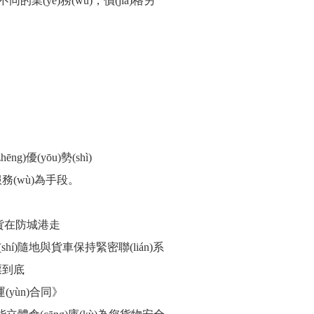
yè)務(wù)，價(jià)格另
優(yōu)勢(shì)
務(wù)為手段。
貨在防城港走
(shí)隨地與貨車保持緊密聯(lián)系
票到底
(yùn)合同》