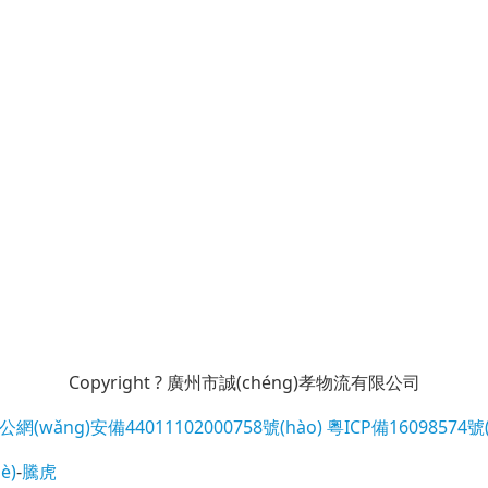
Copyright ? 廣州市誠(chéng)孝物流有限公司
公網(wǎng)安備44011102000758號(hào)
粵ICP備16098574號(
è)
-
騰虎