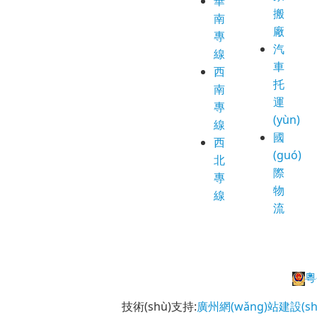
華
搬
南
廠
專
汽
線
車
西
托
南
運
專
(yùn)
線
國
西
(guó)
北
際
專
物
線
流
粵
技術(shù)支持:
廣州網(wǎng)站建設(sh