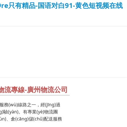
re只有精品-国语对白91-黄色短视频在线
物流專線-廣州物流公司
服務(wù)線路之一，經(jīng)過
g)驗(yàn)。有專業(yè)物流團
ùn)、倉(cāng)儲(chǔ)配送服務