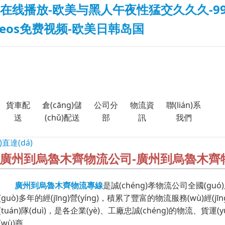
在线播放-欧美与黑人午夜性猛交久久久-99
deos免费视频-欧美日韩岛国
貨車配
倉(cāng)儲
公司分
物流資
聯(lián)系
送
(chǔ)配送
部
訊
我們
)直達(dá)
廣州到烏魯木齊物流公司-廣州到烏魯木齊
廣州到烏魯木齊物流專線
是誠(chéng)孝物流公司全國(guó)
(guò)多年的經(jīng)營(yíng)，積累了豐富的物流服務(wù)經(jīn
(tuán)隊(duì)，是各企業(yè)、工廠忠誠(chéng)的物流、貨運(y
(wù)商。