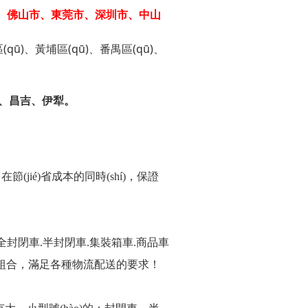
、佛山市、東莞市、深圳市、中山
(qū)、黃埔區(qū)、番禺區(qū)、
、昌吉、伊犁。
(jié)省成本的同時(shí)，保證
全封閉車.半封閉車.集裝箱車.商品車
隨意組合，滿足各種物流配送的要求！