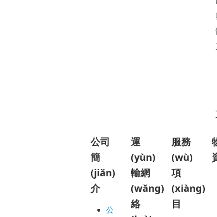
公司
運
服務
簡
(yùn)
(wù)
(jiǎn)
輸網
項
介
(wǎng)
(xiàng)
絡
目
公