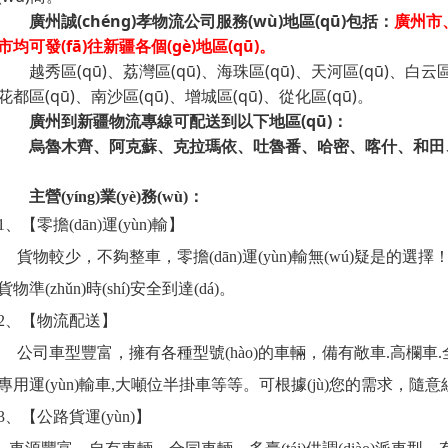
廣州誠(chéng)孝物流公司服務(wù)地區(qū)包括：
廣州市
市均可發(fā)往新疆各個(gè)地區(qū)。
越秀區(qū)、荔灣區(qū)、海珠區(qū)、天河區(qū)、白云區
花都區(qū)、南沙區(qū)、增城區(qū)、從化區(qū)。
廣州到新疆物流專線可配送到以下地區(qū)：
烏魯木齊、阿克蘇、克拉瑪依、吐魯番、哈密、喀什、和田
主營(yíng)業(yè)務(wù)：
1、【零擔(dān)運(yùn)輸】
貨物較少，不夠整車，零擔(dān)運(yùn)輸無(wú)疑是的選擇！在節
貨物準(zhǔn)時(shí)安全到達(dá)。
2、【物流配送】
公司車型豐富，擁有各種型號(hào)的車輛，備有敞車.高欄車.
專用運(yùn)輸車,大噸位半掛車等等。可根據(jù)您的需求，
3、【公路貨運(yùn)】