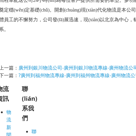
回程車配送公司24小時(shí)為每位客戶提供所需要的車型。多功能立
奠定穩(wěn)定基礎(chǔ)。開創(chuàng)現(xiàn)代化物流是本公司發
體員工的不懈努力，公司發(fā)展迅速，現(xiàn)以北京為中心，輻射全國
系。
上一篇：
廣州到銀川物流公司-廣州到銀川物流專線-廣州物流公
下一篇：
?廣州到福州物流專線-廣州到福州物流專線-廣州物流公
物流
聯
資訊
(lián)
系我
物
們
流
新
聯
聞