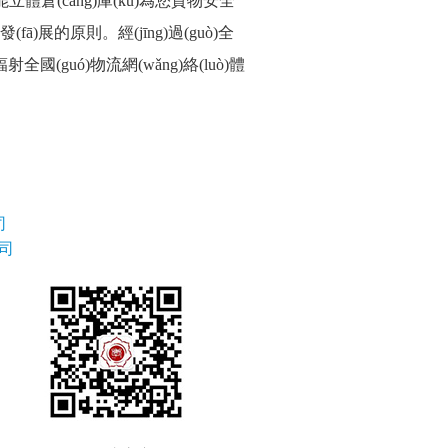
體倉(cāng)庫(kù)為您貨物安全
(fā)展的原則。經(jīng)過(guò)全
(guó)物流網(wǎng)絡(luò)體
司
司