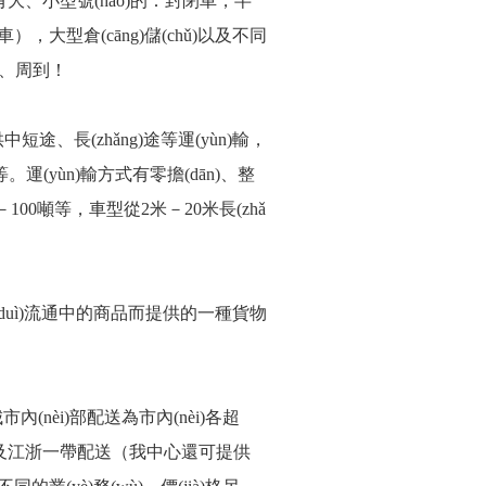
有大、小型號(hào)的：封閉車，半
，大型倉(cāng)儲(chǔ)以及不同
è)、周到！
途、長(zhǎng)途等運(yùn)輸，
運(yùn)輸方式有零擔(dān)、整
－100噸等，車型從2米－20米長(zhǎ
就是針對(duì)流通中的商品而提供的一種貨物
市內(nèi)部配送為市內(nèi)各超
周圍及江浙一帶配送（我中心還可提供