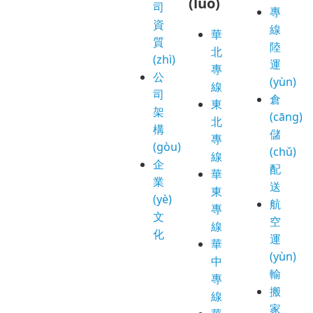
(luò)
司
專
資
線
華
質
陸
北
(zhì)
運
專
公
(yùn)
線
司
倉
東
架
(cāng)
北
構
儲
專
(gòu)
(chǔ)
線
企
配
華
業
送
東
(yè)
航
專
文
空
線
化
運
華
(yùn)
中
輸
專
搬
線
家