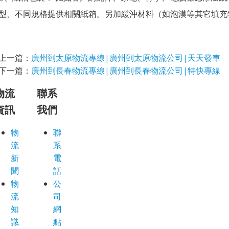
型、不同規格提供相關紙箱。另加緩沖材料（如泡漠等其它填充
上一篇：
廣州到太原物流專線|廣州到太原物流公司|天天發車
下一篇：
廣州到長春物流專線|廣州到長春物流公司|特快專線
物流
聯系
資訊
我們
物
聯
流
系
新
電
聞
話
物
公
流
司
知
網
識
點