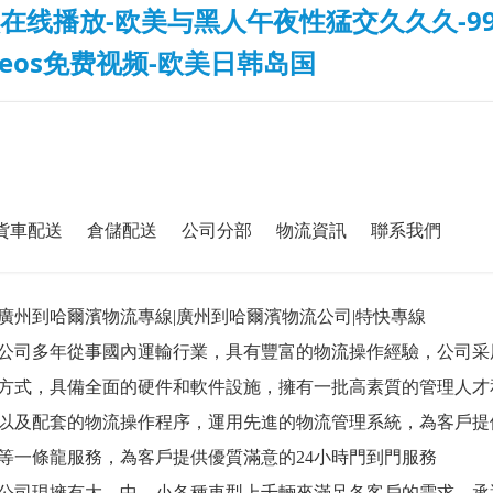
在线播放-欧美与黑人午夜性猛交久久久-99
deos免费视频-欧美日韩岛国
貨車配送
倉儲配送
公司分部
物流資訊
聯系我們
廣州到哈爾濱物流專線|廣州到哈爾濱物流公司|特快專線
公司多年從事國內運輸行業，具有豐富的物流操作經驗，公司采
方式，具備全面的硬件和軟件設施，擁有一批高素質的管理人才
以及配套的物流操作程序，運用先進的物流管理系統，為客戶提
等一條龍服務，為客戶提供優質滿意的24小時門到門服務
公司現擁有大、中、小各種車型上千輛來滿足各客戶的需求。承