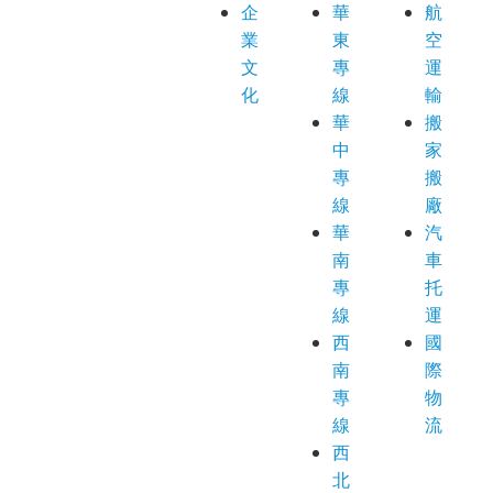
企
華
航
業
東
空
文
專
運
化
線
輸
華
搬
中
家
專
搬
線
廠
華
汽
南
車
專
托
線
運
西
國
南
際
專
物
線
流
西
北