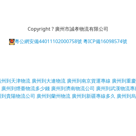
Copyright ? 廣州市誠孝物流有限公司
粵公網安備44011102000758號
粵ICP備16098574號
廣州到天津物流
廣州到大連物流
廣州到南京貨運專線
廣州到重慶
廣州到煙臺物流多少錢
廣州到濟南物流公司
廣州到武漢物流專
州到貴陽物流公司
廣州到蘭州物流
廣州到新疆專線多久
廣州到烏