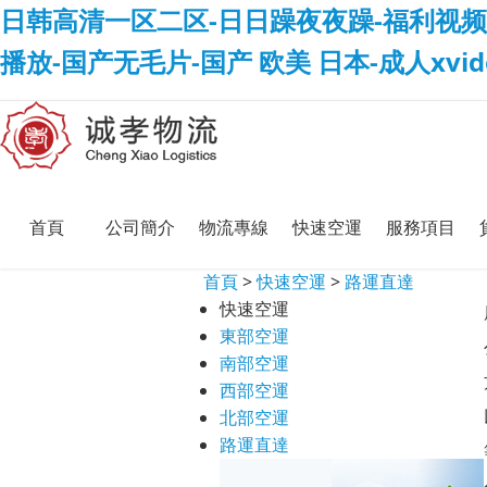
日韩高清一区二区-日日躁夜夜躁-福利视频
播放-国产无毛片-国产 欧美 日本-成人xvi
首頁
公司簡介
物流專線
快速空運
服務項目
首頁
>
快速空運
>
路運直達
快速空運
東部空運
南部空運
西部空運
北部空運
路運直達