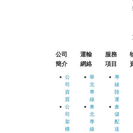
公司
運輸
服務
簡介
網絡
項目
公
華
專
司
北
線
資
專
陸
質
線
運
公
東
倉
司
北
儲
架
專
配
構
線
送