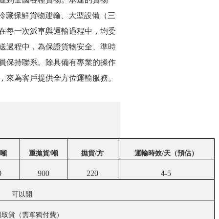
凍冷藏保鮮貨物運輸、大型設備（三
在每一次派車與運輸過程中，均委
送過程中，為保證貨物安全、準時
員保持聯系。除具備有專業的操作
，來為客戶提供全方位運輸服務。
/噸
重拋貨/噸
拋貨/方
運輸時效/天（預估）
0
900
220
4-5
可以開
門取貨（需單獨付費）