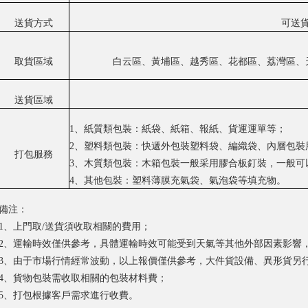
送貨方式
可送
取貨區域
白云區、黃埔區、越秀區、花都區、荔灣區、
送貨區域
1、紙質類包裝：紙袋、紙箱、報紙、貨運運單等；
2、塑料類包裝：快遞外包裝塑料袋、編織袋、內層包裝
打包服務
3、木質類包裝：木箱包裝一般采用膠合板釘裝，一般可
4、其他包裝：塑料薄膜充氣袋、氣泡袋等填充物。
備注：
1、上門取/送貨須收取相關的費用；
2、運輸時效僅供參考，具體運輸時效可能受到天氣等其他外部因素影響
3、由于市場行情經常波動，以上報價僅供參考，大件貨設備、異形貨另
4、貨物包裝需收取相關的包裝材料費；
5、打包根據客戶需求進行收費。