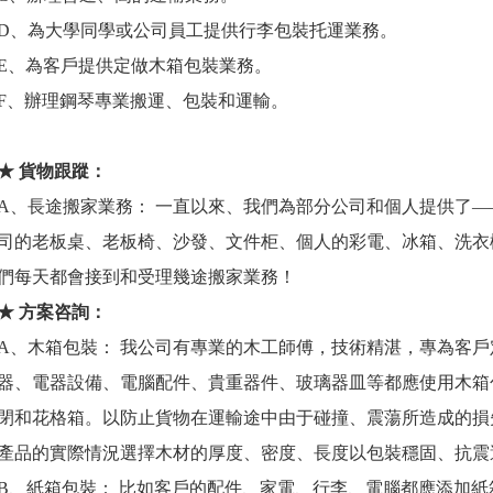
D、為大學同學或公司員工提供行李包裝托運業務。
E、為客戶提供定做木箱包裝業務。
F、辦理鋼琴專業搬運、包裝和運輸。
★ 貨物跟蹤：
A、長途搬家業務： 一直以來、我們為部分公司和個人提供了
司的老板桌、老板椅、沙發、文件柜、個人的彩電、冰箱、洗衣
們每天都會接到和受理幾途搬家業務！
★ 方案咨詢：
A、木箱包裝： 我公司有專業的木工師傅，技術精湛，專為客
器、電器設備、電腦配件、貴重器件、玻璃器皿等都應使用木箱
閉和花格箱。以防止貨物在運輸途中由于碰撞、震蕩所造成的損
產品的實際情況選擇木材的厚度、密度、長度以包裝穩固、抗震
B、紙箱包裝： 比如客戶的配件、家電、行李、電腦都應添加