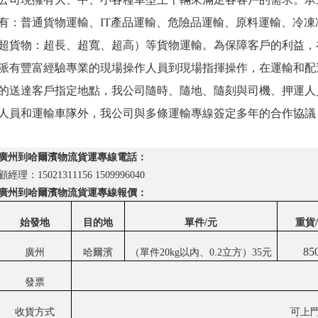
有：普通貨物運輸、IT產品運輸、危險品運輸、原料運輸、冷
超貨物：超長、超寬、超高）等貨物運輸。為保障客戶的利益，
派有豐富經驗專業的現場操作人員到現場指揮操作，在運輸和配
的送達客戶指定地點，我公司隨時、隨地、隨刻與司機、押運人
人員和運輸車隊外，我公司與多條運輸專線簽定多年的合作協議
廣州
到
哈爾濱
物流貨運專線電話：
顧
經理：
15021311156 1509996040
廣州
到
哈爾濱
物流貨運專線報價：
始發地
目的地
單件/元
重貨
85
廣州
哈爾濱
（
單件
20kg以內
、0.2立方
）35元
發票
收貨方式
可上