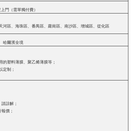
貨上門（需單獨付費）
天河區、海珠區、番禺區、蘿崗區、南沙區、增城區、從化區
哈爾濱
全境
用的塑料薄膜、聚乙烯薄膜等；
以定制；
，請諒解；
行報價；