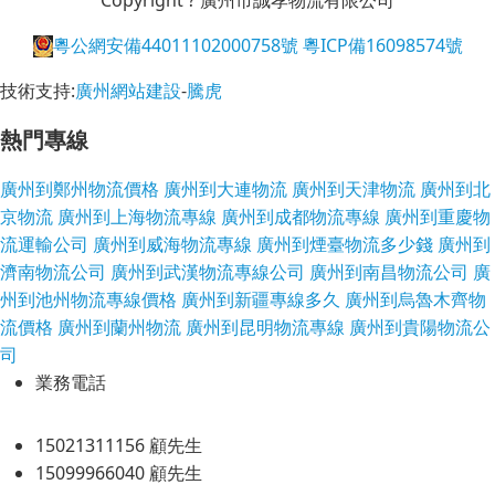
粵公網安備44011102000758號
粵ICP備16098574號
技術支持:
廣州網站建設
-
騰虎
熱門專線
廣州到鄭州物流價格
廣州到大連物流
廣州到天津物流
廣州到北
京物流
廣州到上海物流專線
廣州到成都物流專線
廣州到重慶物
流運輸公司
廣州到威海物流專線
廣州到煙臺物流多少錢
廣州到
濟南物流公司
廣州到武漢物流專線公司
廣州到南昌物流公司
廣
州到池州物流專線價格
廣州到新疆專線多久
廣州到烏魯木齊物
流價格
廣州到蘭州物流
廣州到昆明物流專線
廣州到貴陽物流公
司
業務電話
15021311156 顧先生
15099966040 顧先生