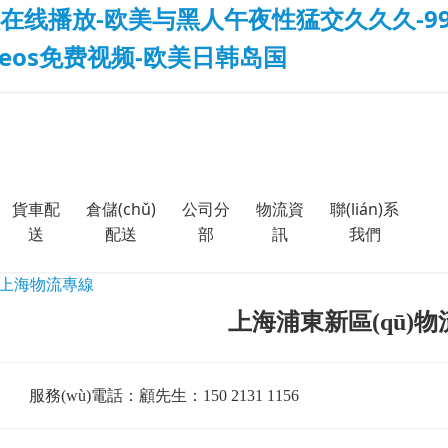
在线播放-欧美与黑人午夜性猛交久久久-99
deos免费视频-欧美日韩岛国
貨車配
倉儲(chǔ)
公司分
物流資
聯(lián)系
送
配送
部
訊
我們
上海物流專線
上海浦東新區(qū)
服務(wù)電話：顧先生：150 2131 1156