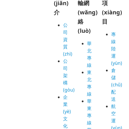
(jiǎn)
輸網
項
介
(wǎng)
(xiàng)
絡
目
公
(luò)
司
專
資
線
華
質
陸
北
(zhì)
運
專
公
(yùn)
線
司
倉
東
架
儲
北
構
(chǔ)
專
(gòu)
配
線
企
送
華
業
航
東
(yè)
空
專
文
運
線
化
(yùn)