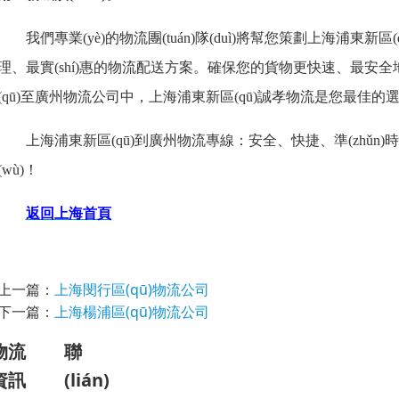
我們專業(yè)的物流團(tuán)隊(duì)將幫您策劃
上海
浦東新
區(
理、最實(shí)惠的物流配送方案。確保您的貨物更快速、最安全地
(qū)
至
廣州物流
公司中，
上海
浦東新
區(qū)
誠孝
物流是您最佳的
上海
浦東新
區(qū)到廣州物流
專線
：安全、快捷、準(zhǔn)時
(wù)
！
返回上海首頁
上一篇：
上海閔行區(qū)物流公司
下一篇：
上海楊浦區(qū)物流公司
物流
聯
資訊
(lián)