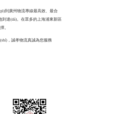
qū)
到
廣州物流
專線最高效、最合
到達(dá)。在眾多的
上海
浦東新
區
選擇
。
(shí)，誠孝物流真誠
為您
服務