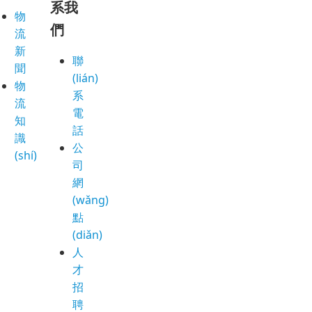
系我
物
們
流
新
聯
聞
(lián)
物
系
流
電
知
話
識
公
(shí)
司
網
(wǎng)
點
(diǎn)
人
才
招
聘