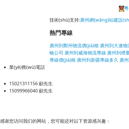
粵
技術(shù)支持:
廣州網(wǎng)站建設(sh
熱門專線
廣州到鄭州物流價(jià)格
廣州到大連物
輸公司
廣州到威海物流專線
廣州到煙臺(
專線價(jià)格
廣州到新疆專線多久
廣州
業(yè)務(wù)電話
15021311156 顧先生
15099966040 顧先生
感谢您访问我们的网站，您可能还对以下资源感兴趣：