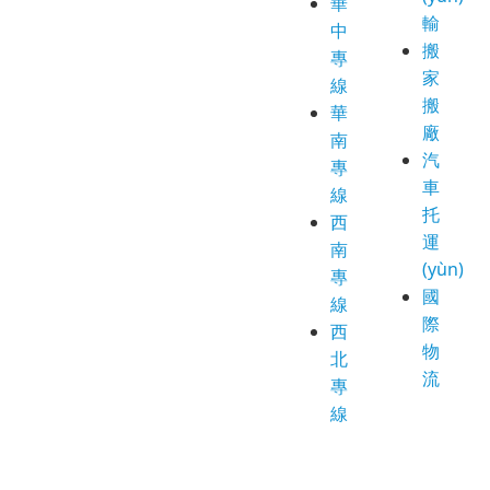
華
輸
中
搬
專
家
線
搬
華
廠
南
汽
專
車
線
托
西
運
南
(yùn)
專
國
線
際
西
物
北
流
專
線