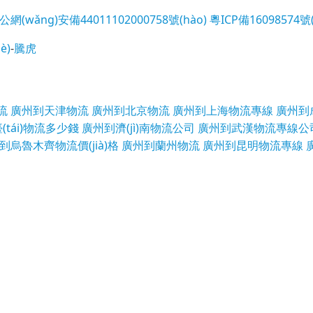
公網(wǎng)安備44011102000758號(hào)
粵ICP備16098574號(
è)
-
騰虎
流
廣州到天津物流
廣州到北京物流
廣州到上海物流專線
廣州到
tái)物流多少錢
廣州到濟(jì)南物流公司
廣州到武漢物流專線公
到烏魯木齊物流價(jià)格
廣州到蘭州物流
廣州到昆明物流專線