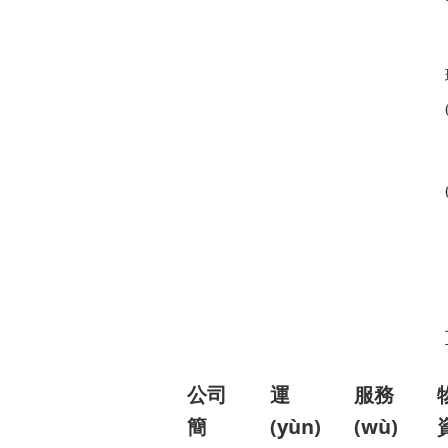
公司
運
服務
簡
(yùn)
(wù)