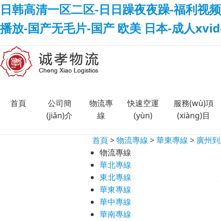
日韩高清一区二区-日日躁夜夜躁-福利视频
播放-国产无毛片-国产 欧美 日本-成人xvi
首頁
公司簡
物流專
快速空運
服務(wù)項
(jiǎn)介
線
(yùn)
(xiàng)目
首頁
>
物流專線
>
華東專線
>
廣州到
物流專線
華北專線
東北專線
華東專線
華中專線
華南專線