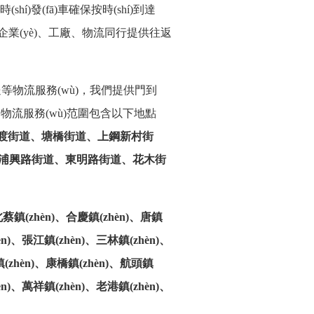
hí)發(fā)車確保按時(shí)到達
企業(yè)、工廠、物流同行提供往返
送等物流服務(wù)
，
我們
提供門到
。
物流服務(wù)范圍包含以下
地點
家渡街道、塘橋街道、上鋼新村街
浦興路街道、東明路街道、花木街
北蔡鎮(zhèn)、合慶鎮(zhèn)、唐鎮
èn)、張江鎮(zhèn)、三林鎮(zhèn)、
)鎮(zhèn)、康橋鎮(zhèn)、航頭鎮
èn)、萬祥鎮(zhèn)、老港鎮(zhèn)、