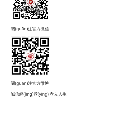
關(guān)注官方微信
關(guān)注官方微博
誠信經(jīng)營(yíng)
孝立人生