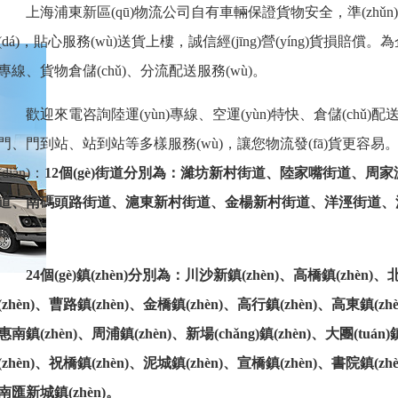
上海
浦東新
區(qū)
物流公司
自有車輛保證貨物安全，準(zhǔn)時(s
(dá)，貼心服務(wù)送貨上樓，誠信經(jīng)營(yíng)貨損賠償
。
為
專線、貨物倉儲(chǔ)、分流配送服務(wù)
。
歡迎來電咨詢
陸運(yùn)
專線
、空運(yùn)特快、倉儲(chǔ)配
門
、
門到站、站到站等多樣
服務(wù)，讓您
物流
發(fā)貨更容易
(diǎn)：
12個(gè)街道分別為：濰坊新村街道、陸家嘴街道、周
道、南碼頭路街道、滬東新村街道、金楊新村街道、洋涇街道、
道。
24個(gè)鎮(zhèn)分別為：川沙新鎮(zhèn)、高橋鎮(zhèn)、
(zhèn)、曹路鎮(zhèn)、金橋鎮(zhèn)、高行鎮(zhèn)、高東鎮(zh
惠南鎮(zhèn)、周浦鎮(zhèn)、新場(chǎng)鎮(zhèn)、大團(tuán
(zhèn)、祝橋鎮(zhèn)、泥城鎮(zhèn)、宣橋鎮(zhèn)、書院鎮(zh
南匯新城鎮(zhèn)。