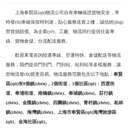
上海
奉賢
區(qū)
物流公司
自有車輛保證貨物安全，準
時發(fā)車確保按時到達，貼心服務送貨上樓，誠信經(jīng)
營貨損賠償
。
為企業(yè)、工廠、物流同行提供往返專
線、貨物倉儲、分流配送服務
。
歡迎來電咨詢
陸運
專線
、空運特快、倉儲配送等物流
服務
，
我們
提供門到門
、
門到站、站到站等多樣
服務，讓
您
物流
發(fā)貨更容易。
物流服務范圍包含以下
地點：
奉賢
區(qū)有
8個鎮(zhèn)，2個街道，1個社區(qū)
：西渡街
道、奉浦街道、南橋鎮(zhèn)、奉城鎮(zhèn)、莊行鎮
(zhèn)、金匯鎮(zhèn)、四團鎮(zhèn)、青村鎮(zhèn)、柘林
鎮(zhèn)、海灣鎮(zhèn)、上海市奉賢區(qū)海灣旅游區
(qū)、金海社區(qū)。