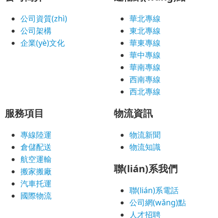
公司資質(zhì)
華北專線
公司架構
東北專線
企業(yè)文化
華東專線
華中專線
華南專線
西南專線
西北專線
服務項目
物流資訊
專線陸運
物流新聞
倉儲配送
物流知識
航空運輸
聯(lián)系我們
搬家搬廠
汽車托運
聯(lián)系電話
國際物流
公司網(wǎng)點
人才招聘