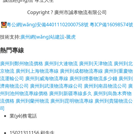
Copyright ? 廣州市誠孝物流有限公司
粵公網(wǎng)安備44011102000758號
粵ICP備16098574號
技術支持:
廣州網(wǎng)站建設
-
騰虎
熱門專線
廣州到鄭州物流價格
廣州到大連物流
廣州到天津物流
廣州到北
京物流
廣州到上海物流專線
廣州到成都物流專線
廣州到重慶物
流運輸公司
廣州到威海物流專線
廣州到煙臺物流多少錢
廣州到
濟南物流公司
廣州到武漢物流專線公司
廣州到南昌物流公司
廣
州到池州物流專線價格
廣州到新疆專線多久
廣州到烏魯木齊物
流價格
廣州到蘭州物流
廣州到昆明物流專線
廣州到貴陽物流公
司
業(yè)務電話
15021311156 顧先生