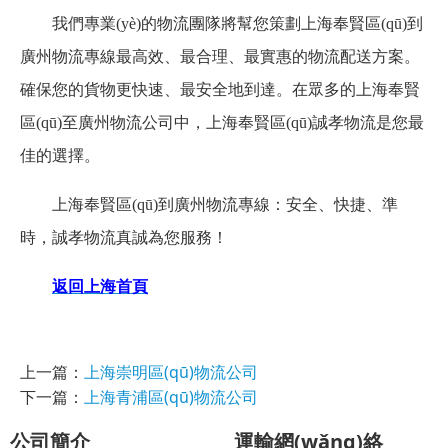
我們專業(yè)的物流團隊將幫您策劃
上海
奉賢
區(qū)
到
廣州物流
專線最高效、最合理、最實惠的物流配送方案。
確保您的貨物更快速、最安全地到達。在眾多的
上海
奉賢
區(qū)
至
廣州物流
公司中，
上海
奉賢
區(qū)
誠孝
物流是您最
佳的選擇
。
上海
奉賢
區(qū)到廣州物流
專線
：安全、快捷、準
時，誠孝物流真誠
為您
服務
！
返回上海首頁
上一篇：
上海崇明區(qū)物流公司
下一篇：
上海青浦區(qū)物流公司
公司簡介
運輸網(wǎng)絡