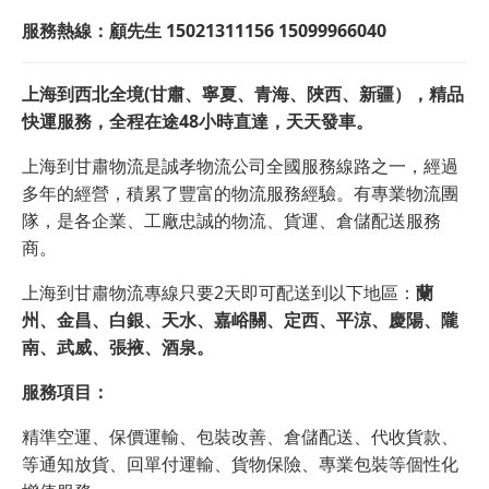
服務熱線：
顧先生 15021311156 15099966040
上海到西北全境(甘肅、寧夏、青海、陜西、新疆），精品
快運服務，全程在途48小時直達，天天發車。
上海到甘肅物流是誠孝物流公司全國服務線路之一，經過
多年的經營，積累了豐富的物流服務經驗。有專業物流團
隊，是各企業、工廠忠誠的物流、貨運、倉儲配送服務
商。
上海到甘肅物流專線只要2天即可配送到以下地區：
蘭
州、金昌、白銀、天水、嘉峪關、定西、平涼、慶陽、隴
南、武威、張掖、酒泉。
服務項目：
精準空運、保價運輸、包裝改善、倉儲配送、代收貨款、
等通知放貨、回單付運輸、貨物保險、專業包裝等個性化