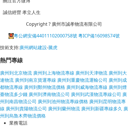
關注官方微博
誠信經營
孝立人生
Copyright ? 廣州市誠孝物流有限公司
粵公網安備44011102000758號
粵ICP備16098574號
技術支持:
廣州網站建設
-
騰虎
熱門專線
廣州到北京物流
廣州到上海物流專線
廣州到天津物流
廣州到大
連物流
廣州到南京貨運專線
廣州到重慶物流運輸公司
廣州到成
都物流專線
廣州到鄭州物流價格
廣州到威海物流專線
廣州到煙
臺物流多少錢
廣州到濟南物流公司
廣州到武漢物流專線公司
廣
州到南昌物流公司
廣州到池州物流專線價格
廣州到昆明物流專
線
廣州到貴陽物流公司
廣州到蘭州物流
廣州到新疆專線多久
廣
州到烏魯木齊物流價格
業務電話