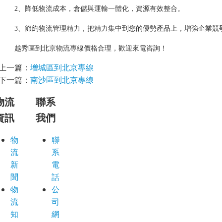
2、降低物流成本，倉儲與運輸一體化，資源有效整合。
3、節約物流管理精力，把精力集中到您的優勢產品上，增強企業競
越秀區到北京物流專線價格合理，歡迎來電咨詢！
上一篇：
增城區到北京專線
下一篇：
南沙區到北京專線
物流
聯系
資訊
我們
物
聯
流
系
新
電
聞
話
物
公
流
司
知
網