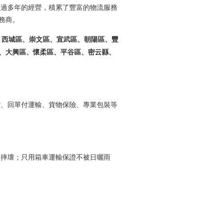
經過多年的經營，積累了豐富的物流服務
務商。
、西城區、崇文區、宣武區、朝陽區、豐
、大興區、懷柔區、平谷區、密云縣、
貨、回單付運輸、貨物保險、專業包裝
等
運摔壞；只用箱車運輸保證不被日曬雨