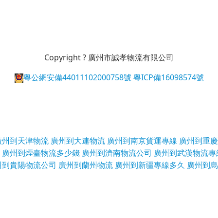
Copyright ? 廣州市誠孝物流有限公司
粵公網安備44011102000758號
粵ICP備16098574號
廣州到天津物流
廣州到大連物流
廣州到南京貨運專線
廣州到重慶
廣州到煙臺物流多少錢
廣州到濟南物流公司
廣州到武漢物流專
州到貴陽物流公司
廣州到蘭州物流
廣州到新疆專線多久
廣州到烏