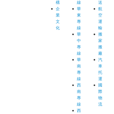
構
線
送
企
華
航
業
東
空
文
專
運
化
線
輸
華
搬
中
家
專
搬
線
廠
華
汽
南
車
專
托
線
運
西
國
南
際
專
物
線
流
西