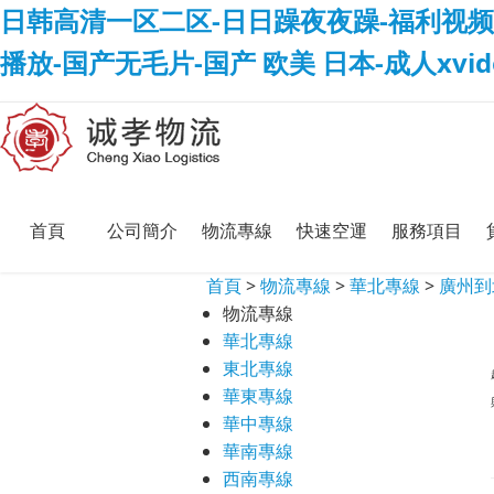
日韩高清一区二区-日日躁夜夜躁-福利视频
播放-国产无毛片-国产 欧美 日本-成人xvi
首頁
公司簡介
物流專線
快速空運
服務項目
首頁
>
物流專線
>
華北專線
>
廣州到
物流專線
華北專線
東北專線
華東專線
華中專線
華南專線
西南專線