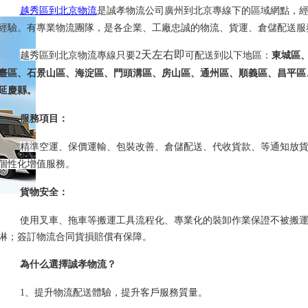
越秀區到北京物流
是誠孝物流公司廣州到北京專線下的區域網點，
經驗。有專業物流團隊，是各企業、工廠忠誠的物流、貨運、倉儲配送服
2天左右即
越秀區到北京物流專線只要
可配送到以下地區：
東城區
臺區、石景山區、海淀區、門頭溝區、房山區、通州區、順義區、昌平區
延慶縣。
服務項目：
精準空運、保價運輸、包裝改善、倉儲配送、代收貨款
、等通知放
個性化增值服務。
貨物安全：
使用叉車、拖車等搬運工具流程化、專業化的裝卸作業保證不被搬
淋；簽訂物流合同貨損賠償有保障。
為什么選擇誠孝物流？
1、提升物流配送體驗，提升客戶服務質量。