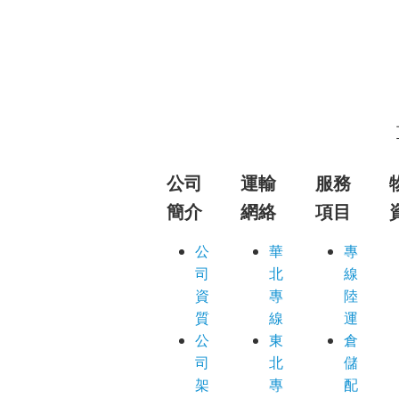
公司
運輸
服務
簡介
網絡
項目
公
華
專
司
北
線
資
專
陸
質
線
運
公
東
倉
司
北
儲
架
專
配