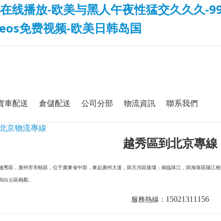
在线播放-欧美与黑人午夜性猛交久久久-99
deos免费视频-欧美日韩岛国
貨車配送
倉儲配送
公司分部
物流資訊
聯系我們
北京物流專線
越秀區
到
北京
專線
越秀區，廣州市市轄區，位于廣東省中部，東起廣州大道，與天河區接壤；南臨珠江，與海珠區隔江相
與白云區相鄰。
15021311156
服務熱線：