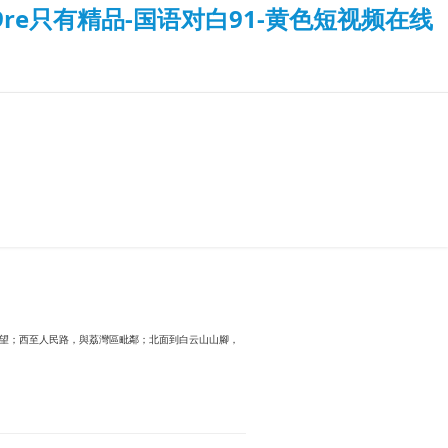
re只有精品-国语对白91-黄色短视频在线
望；西至人民路，與荔灣區毗鄰；北面到白云山山腳，